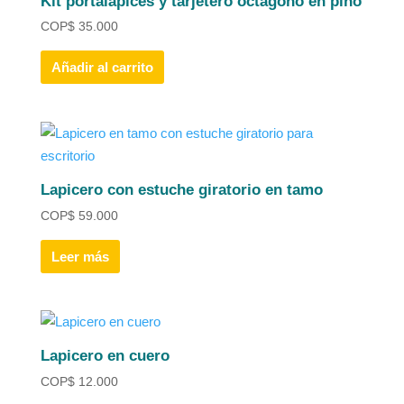
Kit portalápices y tarjetero octágono en pino
COP
$
35.000
Añadir al carrito
Lapicero con estuche giratorio en tamo
COP
$
59.000
Leer más
Lapicero en cuero
COP
$
12.000