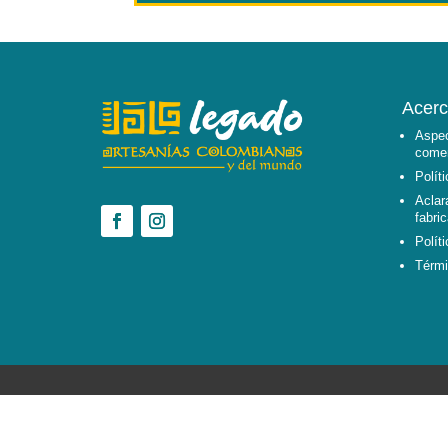
Acerc
Aspec
comer
Polít
Aclar
fabri
Polít
Térmi