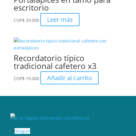
escritorio
Leer más
COP
$
29.000
Recordatorio típico
tradicional cafetero x3
Añadir al carrito
COP
$
19.000
Seguir