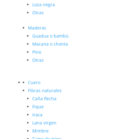
Loza negra
Otras
Maderas
Guadua o bambú
Macana o chonta
Pino
Otras
Cuero
Fibras naturales
Caña flecha
Fique
Iraca
Lana virgen
Mimbre
Tamo de trigo