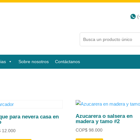
(
ias
Sobre nosotros
Contáctanos
Azucarera o salsera en
que para nevera casa en
madera y tamo #2
o
COP
$
98.000
$
12.000