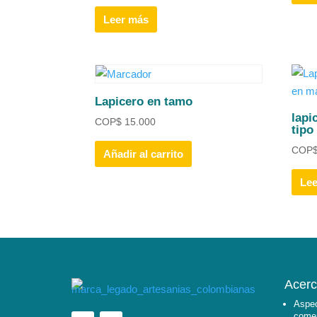
Leer más
Lapicero en tamo
lapi
COP
$
15.000
tipo
COP
Añadir al carrito
Le
Acerc
Aspec
comer