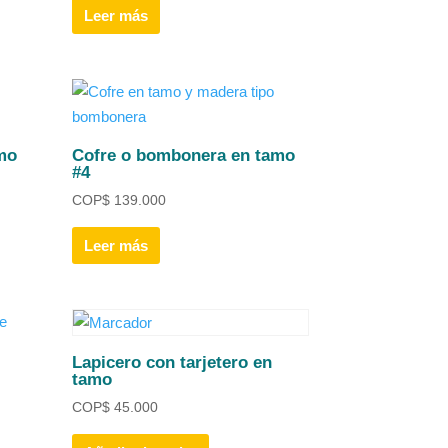
Leer más
mo
Cofre o bombonera en tamo
#4
COP
$
139.000
Leer más
Lapicero con tarjetero en
tamo
COP
$
45.000