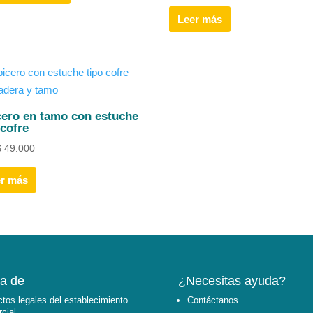
Leer más
cero en tamo con estuche
 cofre
$
49.000
er más
a de
¿Necesitas ayuda?
tos legales del establecimiento
Contáctanos
cial.