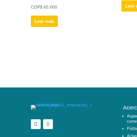
Leer
COP
$
65.000
Leer más
Acerc
Aspec
comer
Polít
Aclar