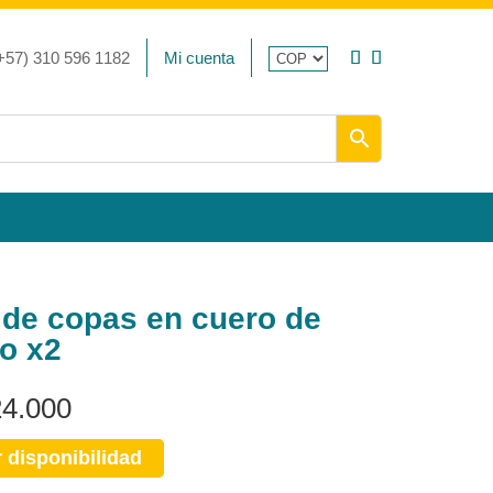
+57) 310 596 1182
Mi cuenta
de copas en cuero de
o x2
4.000
r disponibilidad