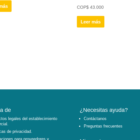
 más
COP
$
43.000
Leer más
a de
¿Necesitas ayuda?
tos legales del establecimiento
Contáctanos
cial.
Preguntas frecuentes
icas de privacidad.
aciones para proveedores y