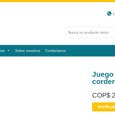
(
ias
Sobre nosotros
Contáctanos
Juego 
corder
COP
$
2
Verifica