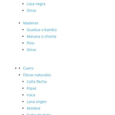
Loza negra
Otras
Maderas
Guadua o bambú
Macana o chonta
Pino
Otras
Cuero
Fibras naturales
Caña flecha
Fique
Iraca
Lana virgen
Mimbre
Tamo de trigo