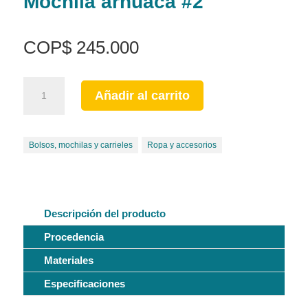
Mochila arhuaca #2
COP
$
245.000
Mochila
Añadir al carrito
arhuaca
#2
cantidad
Bolsos, mochilas y carrieles
Ropa y accesorios
Descripción del producto
Procedencia
Materiales
Especificaciones