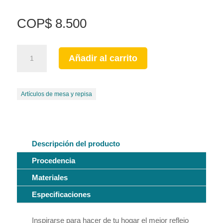
COP
$
8.500
Mula
Añadir al carrito
/
mulita
típica
Artículos de mesa y repisa
tradicional
cafetera
cantidad
Descripción del producto
Procedencia
Materiales
Especificaciones
Inspirarse para hacer de tu hogar el mejor reflejo