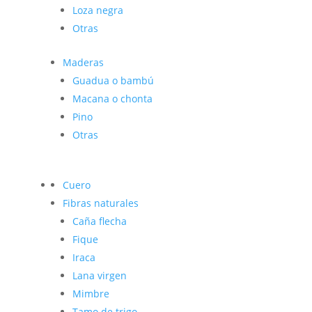
Loza negra
Otras
Maderas
Guadua o bambú
Macana o chonta
Pino
Otras
Cuero
Fibras naturales
Caña flecha
Fique
Iraca
Lana virgen
Mimbre
Tamo de trigo